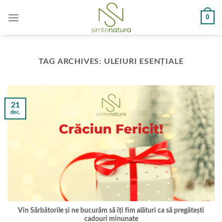
Skip
0
to
content
TAG ARCHIVES:
ULEIURI ESENȚIALE
21
dec.
Vin Sărbătorile și ne bucurăm să îți fim alături ca să pregătești
cadouri minunate