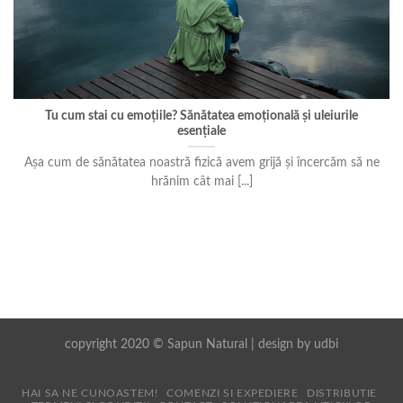
Tu cum stai cu emoțiile? Sănătatea emoțională și uleiurile
esențiale
Așa cum de sănătatea noastră fizică avem grijă și încercăm să ne
hrănim cât mai [...]
copyright 2020 © Sapun Natural | design by
udbi
HAI SA NE CUNOASTEM!
COMENZI SI EXPEDIERE
DISTRIBUTIE