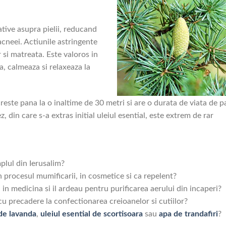
ative asupra pielii, reducand
cneei. Actiunile astringente
 si matreata. Este valoros in
a, calmeaza si relaxeaza la
reste pana la o inaltime de 30 metri si are o durata de viata de 
, din care s-a extras initial uleiul esential, este extrem de rar
lul din Ierusalim?
n procesul mumificarii, in cosmetice si ca repelent?
 in medicina si il ardeau pentru purificarea aerului din incaperi?
cu precadere la confectionarea creioanelor si cutiilor?
 de lavanda
,
uleiul esential de scortisoara
sau
apa de trandafiri
?