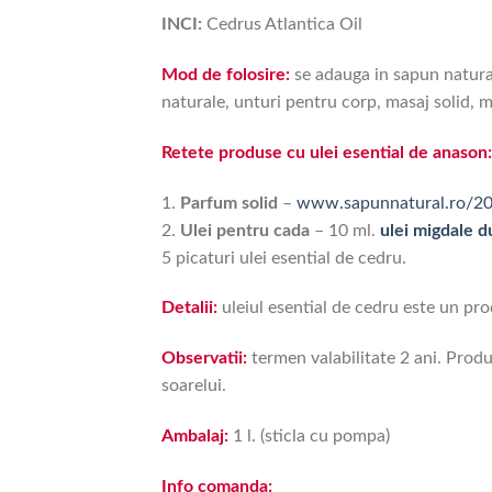
INCI:
Cedrus Atlantica Oil
Mod de folosire:
se adauga in sapun natural
naturale, unturi pentru corp, masaj solid, 
Retete produse cu ulei esential de anason:
1.
Parfum solid
–
www.sapunnatural.ro/20
2.
Ulei pentru cada
– 10 ml.
ulei migdale d
5 picaturi ulei esential de cedru.
Detalii:
uleiul esential de cedru este un p
Observatii:
termen valabilitate 2 ani. Produs
soarelui.
Ambalaj:
1 l. (sticla cu pompa)
Info comanda: