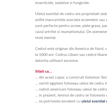
insecticide, sedative si fungicide.
Uleiul esential de cedru are proprietati sed
astfel mancarimile asociate eczemelor sau a
sunt perfecte pentru acnee, piele grasa, par
cazul artritei si reumatismului. De asemene
nivel mental.
Cedrul este originar din America de Nord, c
la 1000 ani. Cedrus Libani sau cedrul libanez
datorita utilizarii excesive.
Stiati ca…
… din acest copac a construit Solomon Temp
… vechii egipteni foloseau uleiul de cedru i
… nativii americani foloseau uleiul de cedru
… in prezent, lemnul de cedru se foloseste 
… se potriveste excelent cu
uleiul esential