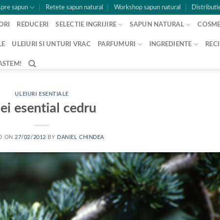
pre sapun
Retete sapun natural
Workshop sapun natural
Distributi
ORI
REDUCERI
SELECTIE INGRIJIRE
SAPUN NATURAL
COSME
LE
ULEIURI SI UNTURI VRAC
PARFUMURI
INGREDIENTE
RECI
ASTEM!
ULEIURI ESENTIALE
ei esential cedru
D ON
27/02/2012
BY
DANIEL CHINDEA