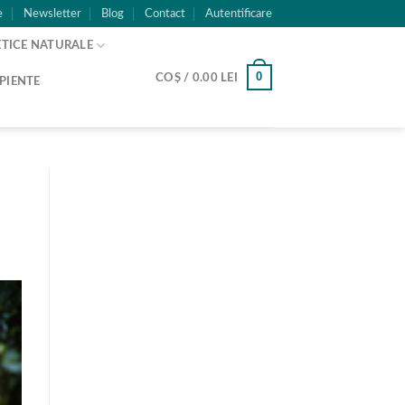
e
Newsletter
Blog
Contact
Autentificare
TICE NATURALE
0
COȘ /
0.00
LEI
PIENTE