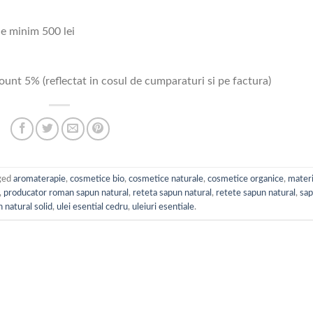
de minim 500 lei
unt 5% (reflectat in cosul de cumparaturi si pe factura)
ged
aromaterapie
,
cosmetice bio
,
cosmetice naturale
,
cosmetice organice
,
materi
,
producator roman sapun natural
,
reteta sapun natural
,
retete sapun natural
,
sa
 natural solid
,
ulei esential cedru
,
uleiuri esentiale
.