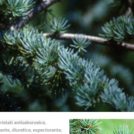
rietati antiseboroeice,
gente, diuretice, expectorante,