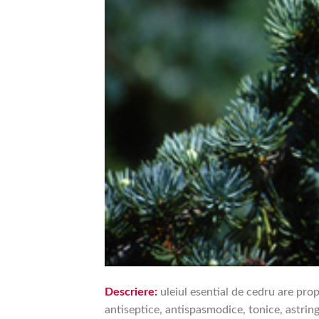
Descriere:
uleiul esential de cedru are prop
antiseptice, antispasmodice, tonice, astrin