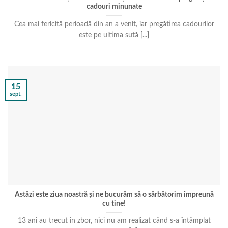
cadouri minunate
Cea mai fericită perioadă din an a venit, iar pregătirea cadourilor
este pe ultima sută [...]
15
sept.
Astăzi este ziua noastră și ne bucurăm să o sărbătorim împreună
cu tine!
13 ani au trecut în zbor, nici nu am realizat când s-a întâmplat