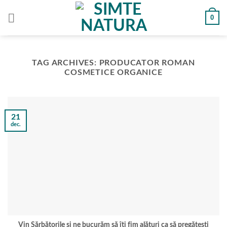
Skip
0
to
content
TAG ARCHIVES:
PRODUCATOR ROMAN
COSMETICE ORGANICE
21
dec.
Vin Sărbătorile și ne bucurăm să îți fim alături ca să pregătești