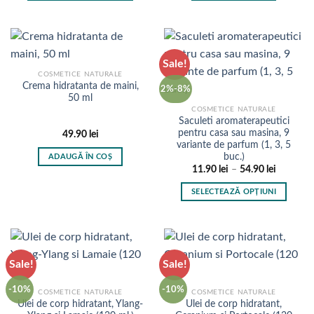
produsului.
68.80 lei.
Acest
produs
are
mai
Sale!
multe
COSMETICE NATURALE
variații.
Crema hidratanta de maini,
2%-8%
Opțiunile
50 ml
pot
COSMETICE NATURALE
Saculeti aromaterapeutici
fi
pentru casa sau masina, 9
49.90
lei
alese
variante de parfum (1, 3, 5
în
buc.)
ADAUGĂ ÎN COȘ
pagina
Interval
11.90
lei
–
54.90
lei
de
produsului.
prețuri:
SELECTEAZĂ OPȚIUNI
11.90 lei
până
Acest
la
produs
54.90 lei
are
mai
Sale!
Sale!
multe
variații.
-10%
-10%
COSMETICE NATURALE
COSMETICE NATURALE
Opțiunile
Ulei de corp hidratant, Ylang-
Ulei de corp hidratant,
pot