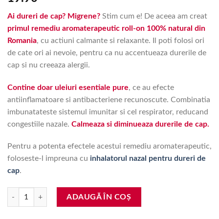
Ai dureri de cap? Migrene?
Stim cum e! De aceea am creat
primul remediu aromaterapeutic roll-on 100% natural din
Romania
, cu actiuni calmante si relaxante. Il poti folosi ori
de cate ori ai nevoie, pentru ca nu accentueaza durerile de
cap si nu creeaza alergii.
Contine doar uleiuri esentiale pure
, ce au efecte
antiinflamatoare si antibacteriene recunoscute. Combinatia
imbunatateste sistemul imunitar si cel respirator, reducand
congestiile nazale.
Calmeaza si diminueaza durerile de cap.
Pentru a potenta efectele acestui remediu aromaterapeutic,
foloseste-l impreuna cu
inhalatorul nazal pentru dureri de
cap
.
Cantitate Remediu aromaterapeutic roll-on pentru dureri de cap cu 6 ule
ADAUGĂ ÎN COȘ