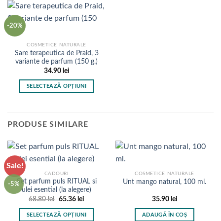
-20%
COSMETICE NATURALE
Sare terapeutica de Praid, 3
variante de parfum (150 g.)
34.90
lei
SELECTEAZĂ OPȚIUNI
Acest
produs
are
PRODUSE SIMILARE
mai
multe
variații.
Opțiunile
Sale!
pot
CADOURI
COSMETICE NATURALE
fi
Set parfum puls RITUAL si
Unt mango natural, 100 ml.
-5%
ulei esential (la alegere)
alese
Prețul
Prețul
68.80
lei
65.36
lei
35.90
lei
în
inițial
curent
pagina
a
este:
SELECTEAZĂ OPȚIUNI
ADAUGĂ ÎN COȘ
fost:
65.36 lei.