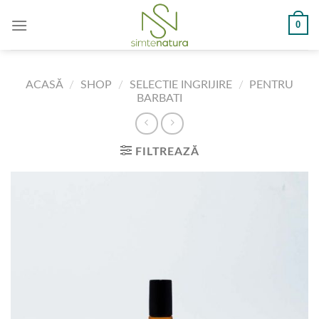
Skip
0
to
content
ACASĂ
/
SHOP
/
SELECTIE INGRIJIRE
/
PENTRU
BARBATI
FILTREAZĂ