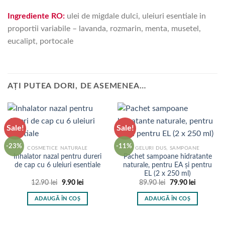
Ingrediente RO:
ulei de migdale dulci, uleiuri esentiale in
proportii variabile – lavanda, rozmarin, menta, musetel,
eucalipt, portocale
AȚI PUTEA DORI, DE ASEMENEA…
Sale!
Sale!
-23%
-11%
COSMETICE NATURALE
GELURI DUS, SAMPOANE
Inhalator nazal pentru dureri
Pachet sampoane hidratante
de cap cu 6 uleiuri esentiale
naturale, pentru EA și pentru
EL (2 x 250 ml)
Prețul
Prețul
Prețul
Prețul
12.90
lei
9.90
lei
89.90
lei
79.90
lei
inițial
curent
inițial
curent
a
este:
a
este:
ADAUGĂ ÎN COȘ
ADAUGĂ ÎN COȘ
fost:
9.90 lei.
fost:
79.90 lei.
12.90 lei.
89.90 lei.