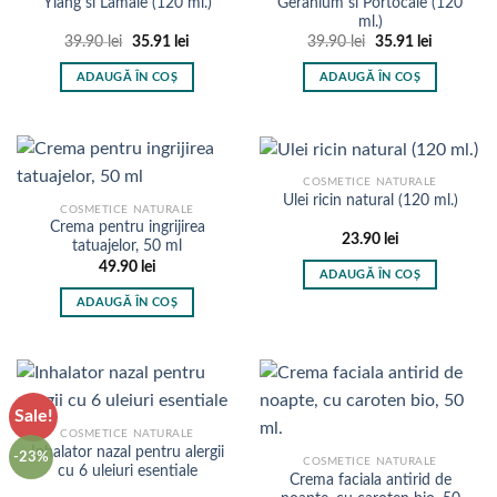
Ylang si Lamaie (120 ml.)
Geranium si Portocale (120
fi
ml.)
alese
Prețul
Prețul
Prețul
Prețul
39.90
lei
35.91
lei
39.90
lei
35.91
lei
inițial
curent
inițial
curent
în
a
este:
a
este:
ADAUGĂ ÎN COȘ
ADAUGĂ ÎN COȘ
fost:
35.91 lei.
fost:
35.91 lei.
pagina
39.90 lei.
39.90 lei.
produsului.
COSMETICE NATURALE
Ulei ricin natural (120 ml.)
COSMETICE NATURALE
Crema pentru ingrijirea
23.90
lei
tatuajelor, 50 ml
49.90
lei
ADAUGĂ ÎN COȘ
ADAUGĂ ÎN COȘ
Sale!
COSMETICE NATURALE
Inhalator nazal pentru alergii
-23%
COSMETICE NATURALE
cu 6 uleiuri esentiale
Crema faciala antirid de