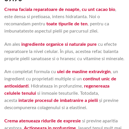
Crema faciala reparatoare de noapte, cu unt cacao bio
,
este densa si pretioasa, intens hidratanta. Noi o
recomandam pentru
toate tipurile de ten
, pentru ca
imbunatateste aspectul pielii pe parcursul zilei.
Am ales
ingrediente organice si naturale pure
cu efecte
reparatoare la nivel celular. În plus, acestea refac balanta
proprie pielii sanatoase si o hranesc cu vitamine si minerale.
Am completat formula cu
ulei de masline extravirgin
, un
ingredient cu proprietati multiple si un
continut unic de
antioxidanti
. Hidrateaza in profunzime,
regenereaza
celulele tenului
si inmoaie tesuturile. Totodata,
acesta
intarzie procesul de imbatranire a pielii
și previne
descompunerea colagenului si a elastinei.
Crema atenueaza ridurile de expresie
si previne aparitia
acestora.
Actioneaza in profunzime
, lasand tenul mult mai