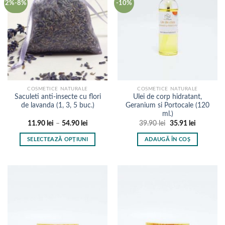
2%-8%
-10%
COSMETICE NATURALE
COSMETICE NATURALE
Saculeti anti-insecte cu flori
Ulei de corp hidratant,
de lavanda (1, 3, 5 buc.)
Geranium si Portocale (120
ml.)
Interval
Prețul
Prețul
11.90
lei
–
54.90
lei
39.90
lei
35.91
lei
de
inițial
curent
prețuri:
a
este:
SELECTEAZĂ OPȚIUNI
ADAUGĂ ÎN COȘ
11.90 lei
fost:
35.91 lei.
până
39.90 lei.
Acest
la
produs
54.90 lei
are
mai
multe
variații.
Opțiunile
pot