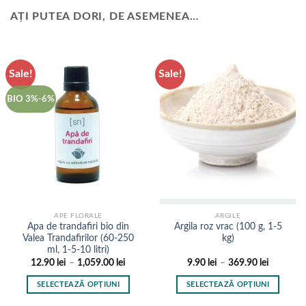
AȚI PUTEA DORI, DE ASEMENEA…
Sale!
Sale!
BIO 3%-6%
APE FLORALE
ARGILE
Apa de trandafiri bio din
Argila roz vrac (100 g, 1-5
Valea Trandafirilor (60-250
kg)
ml, 1-5-10 litri)
Interval
Interval
12.90
lei
–
1,059.00
lei
9.90
lei
–
369.90
lei
de
de
prețuri:
prețuri:
SELECTEAZĂ OPȚIUNI
SELECTEAZĂ OPȚIUNI
12.90 lei
9.90 lei
până
până
Acest
Acest