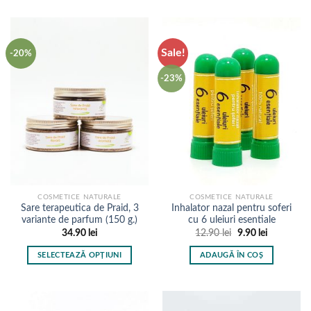
mai
multe
variații.
Opțiunile
Sale!
-20%
pot
fi
-23%
alese
în
pagina
produsului.
COSMETICE NATURALE
COSMETICE NATURALE
Sare terapeutica de Praid, 3
Inhalator nazal pentru soferi
variante de parfum (150 g.)
cu 6 uleiuri esentiale
Prețul
Prețul
34.90
lei
12.90
lei
9.90
lei
inițial
curent
a
este:
SELECTEAZĂ OPȚIUNI
ADAUGĂ ÎN COȘ
fost:
9.90 lei.
12.90 lei.
Acest
produs
are