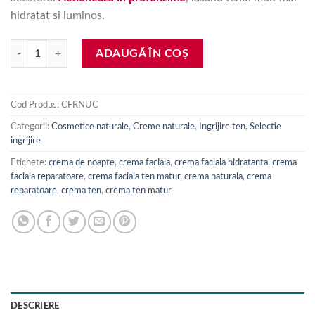
hidratat si luminos.
Cantitate Crema faciala reparatoare de noapte, cu unt cacao bio, 50 ml.
ADAUGĂ ÎN COȘ
Cod Produs:
CFRNUC
Categorii:
Cosmetice naturale
,
Creme naturale
,
Ingrijire ten
,
Selectie
ingrijire
Etichete:
crema de noapte
,
crema faciala
,
crema faciala hidratanta
,
crema
faciala reparatoare
,
crema faciala ten matur
,
crema naturala
,
crema
reparatoare
,
crema ten
,
crema ten matur
DESCRIERE