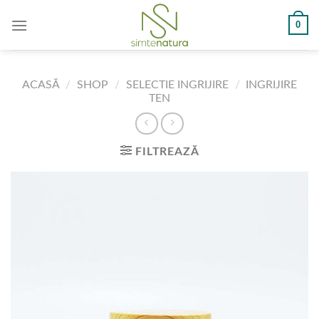
Skip
0
to
content
ACASĂ
/
SHOP
/
SELECTIE INGRIJIRE
/
INGRIJIRE
TEN
FILTREAZĂ