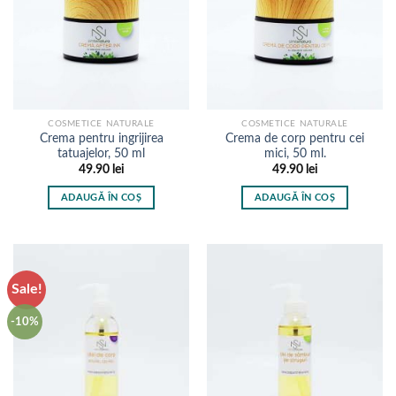
fi
alese
în
pagina
produsului.
COSMETICE NATURALE
COSMETICE NATURALE
Crema pentru ingrijirea
Crema de corp pentru cei
tatuajelor, 50 ml
mici, 50 ml.
49.90
lei
49.90
lei
ADAUGĂ ÎN COȘ
ADAUGĂ ÎN COȘ
Sale!
-10%