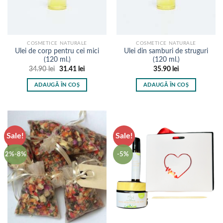
COSMETICE NATURALE
COSMETICE NATURALE
Ulei de corp pentru cei mici
Ulei din samburi de struguri
(120 ml.)
(120 ml.)
Prețul
Prețul
34.90
lei
31.41
lei
35.90
lei
inițial
curent
a
este:
ADAUGĂ ÎN COȘ
ADAUGĂ ÎN COȘ
fost:
31.41 lei.
34.90 lei.
Sale!
Sale!
2%-8%
-5%