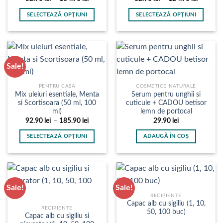
de
de
în
prețuri:
prețuri:
SELECTEAZĂ OPȚIUNI
SELECTEAZĂ OPȚIUNI
52.90 lei
62.90 le
pagina
până
până
Acest
Acest
produsului.
la
la
produs
produs
104.90 lei
124.90 l
are
are
mai
mai
Sale!
multe
multe
variații.
variații.
PENTRU CASA
COSMETICE NATURALE
Opțiunile
Opțiunile
Mix uleiuri esentiale, Menta
Serum pentru unghii si
pot
pot
si Scortisoara (50 ml, 100
cuticule + CADOU betisor
fi
fi
ml)
lemn de portocal
alese
alese
Interval
92.90
lei
–
185.90
lei
29.90
lei
de
în
în
prețuri:
SELECTEAZĂ OPȚIUNI
ADAUGĂ ÎN COȘ
92.90 lei
pagina
pagina
până
Acest
produsului.
produsului.
la
produs
185.90 lei
are
mai
Sale!
Sale!
multe
RECIPIENTE
variații.
Capac alb cu sigiliu (1, 10,
RECIPIENTE
Opțiunile
50, 100 buc)
Capac alb cu sigiliu si
pot