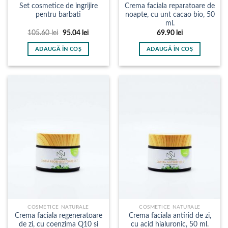
Set cosmetice de ingrijire
Crema faciala reparatoare de
pentru barbati
noapte, cu unt cacao bio, 50
ml.
Prețul
Prețul
105.60
lei
95.04
lei
69.90
lei
inițial
curent
a
este:
ADAUGĂ ÎN COȘ
ADAUGĂ ÎN COȘ
fost:
95.04 lei.
105.60 lei.
COSMETICE NATURALE
COSMETICE NATURALE
Crema faciala regeneratoare
Crema faciala antirid de zi,
de zi, cu coenzima Q10 si
cu acid hialuronic, 50 ml.