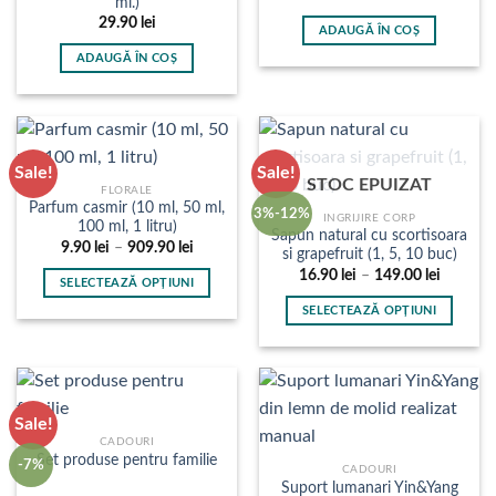
ml.)
29.90
lei
ADAUGĂ ÎN COȘ
ADAUGĂ ÎN COȘ
Sale!
Sale!
STOC EPUIZAT
FLORALE
Parfum casmir (10 ml, 50 ml,
3%-12%
INGRIJIRE CORP
100 ml, 1 litru)
Sapun natural cu scortisoara
Interval
9.90
lei
–
909.90
lei
si grapefruit (1, 5, 10 buc)
de
Interval
prețuri:
16.90
lei
–
149.00
lei
SELECTEAZĂ OPȚIUNI
de
9.90 lei
prețuri:
până
Acest
SELECTEAZĂ OPȚIUNI
16.90 le
la
produs
până
909.90 lei
Acest
la
are
produs
149.00 l
mai
are
multe
mai
Sale!
variații.
multe
CADOURI
Opțiunile
variații.
Set produse pentru familie
-7%
pot
CADOURI
Opțiunile
Suport lumanari Yin&Yang
fi