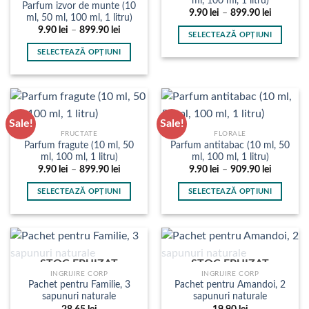
ml, 100 ml, 1 litru)
Parfum izvor de munte (10
fi
pot
Interval
9.90
lei
–
899.90
lei
ml, 50 ml, 100 ml, 1 litru)
de
alese
fi
Interval
9.90
lei
–
899.90
lei
prețuri:
SELECTEAZĂ OPȚIUNI
în
de
9.90 lei
alese
prețuri:
până
Acest
pagina
SELECTEAZĂ OPȚIUNI
în
9.90 lei
la
produs
până
899.90 le
produsului.
Acest
pagina
la
are
produs
899.90 lei
produsului.
mai
are
multe
mai
Sale!
Sale!
variații.
multe
FRUCTATE
FLORALE
Opțiunile
variații.
Parfum fragute (10 ml, 50
Parfum antitabac (10 ml, 50
pot
Opțiunile
ml, 100 ml, 1 litru)
ml, 100 ml, 1 litru)
fi
pot
Interval
Interval
9.90
lei
–
899.90
lei
9.90
lei
–
909.90
lei
de
de
alese
fi
prețuri:
prețuri:
SELECTEAZĂ OPȚIUNI
SELECTEAZĂ OPȚIUNI
în
9.90 lei
9.90 lei
alese
până
până
Acest
Acest
pagina
în
la
la
produs
produs
899.90 lei
909.90 le
produsului.
pagina
are
are
produsului.
mai
mai
STOC EPUIZAT
STOC EPUIZAT
multe
multe
INGRIJIRE CORP
INGRIJIRE CORP
variații.
variații.
Pachet pentru Familie, 3
Pachet pentru Amandoi, 2
Opțiunile
Opțiunile
sapunuri naturale
sapunuri naturale
pot
pot