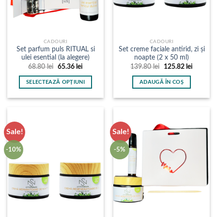
CADOURI
CADOURI
Set parfum puls RITUAL si
Set creme faciale antirid, zi și
ulei esential (la alegere)
noapte (2 x 50 ml)
Prețul
Prețul
Prețul
Prețul
68.80
lei
65.36
lei
139.80
lei
125.82
lei
inițial
curent
inițial
curent
a
este:
a
este:
SELECTEAZĂ OPȚIUNI
ADAUGĂ ÎN COȘ
fost:
65.36 lei.
fost:
125.82 l
68.80 lei.
139.80 lei.
Acest
produs
are
mai
Sale!
Sale!
multe
variații.
-10%
-5%
Opțiunile
pot
fi
alese
în
pagina
produsului.