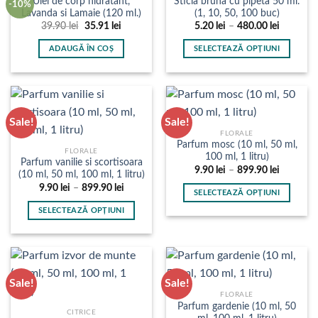
Ulei de corp hidratant,
Sticla bruna cu pipeta 50 ml.
-10%
pot
Lavanda si Lamaie (120 ml.)
(1, 10, 50, 100 buc)
fi
Prețul
Prețul
Interval
39.90
lei
35.91
lei
5.20
lei
–
480.00
lei
inițial
curent
de
alese
a
este:
prețuri:
ADAUGĂ ÎN COȘ
SELECTEAZĂ OPȚIUNI
în
fost:
35.91 lei.
5.20 lei
39.90 lei.
până
Acest
pagina
la
produs
480.00 le
produsului.
are
mai
Sale!
Sale!
multe
FLORALE
variații.
Parfum mosc (10 ml, 50 ml,
FLORALE
Opțiunile
100 ml, 1 litru)
Parfum vanilie si scortisoara
pot
Interval
9.90
lei
–
899.90
lei
(10 ml, 50 ml, 100 ml, 1 litru)
de
fi
Interval
9.90
lei
–
899.90
lei
prețuri:
SELECTEAZĂ OPȚIUNI
de
9.90 lei
alese
prețuri:
până
Acest
SELECTEAZĂ OPȚIUNI
în
9.90 lei
la
produs
până
899.90 le
Acest
pagina
la
are
produs
899.90 lei
produsului.
mai
are
multe
mai
Sale!
Sale!
variații.
multe
FLORALE
Opțiunile
variații.
Parfum gardenie (10 ml, 50
pot
CITRICE
Opțiunile