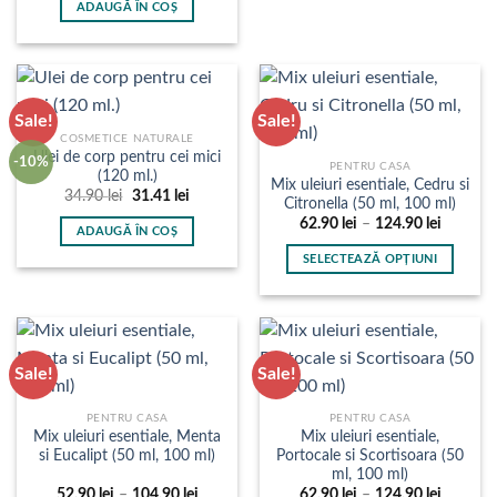
ADAUGĂ ÎN COȘ
fost:
104.13 lei.
115.70 lei.
Sale!
Sale!
COSMETICE NATURALE
Ulei de corp pentru cei mici
-10%
PENTRU CASA
(120 ml.)
Mix uleiuri esentiale, Cedru si
Prețul
Prețul
34.90
lei
31.41
lei
Citronella (50 ml, 100 ml)
inițial
curent
Interval
a
este:
62.90
lei
–
124.90
lei
ADAUGĂ ÎN COȘ
de
fost:
31.41 lei.
prețuri:
34.90 lei.
SELECTEAZĂ OPȚIUNI
62.90 le
până
Acest
la
produs
124.90 l
are
mai
Sale!
Sale!
multe
variații.
PENTRU CASA
PENTRU CASA
Opțiunile
Mix uleiuri esentiale, Menta
Mix uleiuri esentiale,
pot
si Eucalipt (50 ml, 100 ml)
Portocale si Scortisoara (50
fi
ml, 100 ml)
alese
Interval
Interval
52.90
lei
–
104.90
lei
62.90
lei
–
124.90
lei