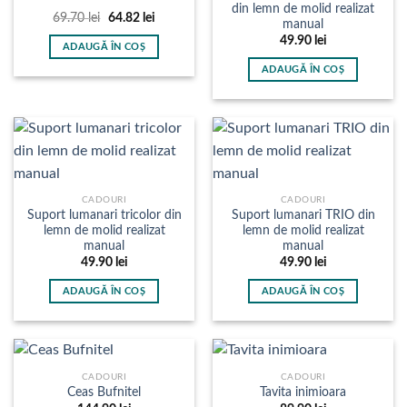
pot
din lemn de molid realizat
alese
Prețul
Prețul
69.70
lei
64.82
lei
fi
manual
inițial
curent
în
alese
a
este:
49.90
lei
ADAUGĂ ÎN COȘ
fost:
64.82 lei.
pagina
în
69.70 lei.
ADAUGĂ ÎN COȘ
produsului.
pagina
produsului.
CADOURI
CADOURI
Suport lumanari tricolor din
Suport lumanari TRIO din
lemn de molid realizat
lemn de molid realizat
manual
manual
49.90
lei
49.90
lei
ADAUGĂ ÎN COȘ
ADAUGĂ ÎN COȘ
CADOURI
CADOURI
Ceas Bufnitel
Tavita inimioara