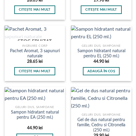
28.65
lei
19.90
lei
fi
fi
CITEȘTE MAI MULT
CITEȘTE MAI MULT
alese
alese
în
în
pagina
pagina
produsului.
produsului.
STOC EPUIZAT
INGRIJIRE CORP
GELURI DUS, SAMPOANE
Pachet Aromat, 3 sapunuri
Sampon hidratant natural
naturale
pentru EL (250 ml.)
28.65
lei
44.90
lei
CITEȘTE MAI MULT
ADAUGĂ ÎN COȘ
GELURI DUS, SAMPOANE
Sampon hidratant natural
GELURI DUS, SAMPOANE
pentru EA (250 ml.)
Gel de dus natural pentru
familie, Cedru si Citronella
44.90
lei
(250 ml.)
29.90
lei