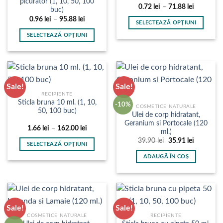
picurator (1, 10, 50, 100
Interval
0.72
lei
–
71.88
lei
fi
buc)
de
alese
Interval
0.96
lei
–
95.88
lei
prețuri:
SELECTEAZĂ OPȚIUNI
de
0.72 lei
în
prețuri:
până
Acest
SELECTEAZĂ OPȚIUNI
0.96 lei
la
pagina
produs
până
71.88 lei
Acest
produsului.
la
are
produs
95.88 lei
mai
are
multe
mai
Sale!
Sale!
variații.
multe
RECIPIENTE
Opțiunile
variații.
Sticla bruna 10 ml. (1, 10,
-10%
pot
COSMETICE NATURALE
Opțiunile
50, 100 buc)
Ulei de corp hidratant,
fi
pot
Geranium si Portocale (120
alese
Interval
1.66
lei
–
162.00
lei
fi
ml.)
de
în
alese
Prețul
Prețul
prețuri:
39.90
lei
35.91
lei
SELECTEAZĂ OPȚIUNI
inițial
curent
1.66 lei
pagina
în
a
este:
până
Acest
ADAUGĂ ÎN COȘ
produsului.
fost:
35.91 lei.
la
pagina
produs
39.90 lei.
162.00 lei
produsului.
are
mai
multe
Sale!
Sale!
variații.
COSMETICE NATURALE
RECIPIENTE
Opțiunile