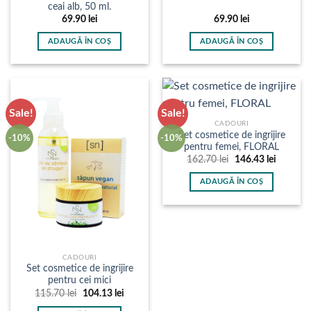
ceai alb, 50 ml.
69.90
lei
69.90
lei
ADAUGĂ ÎN COȘ
ADAUGĂ ÎN COȘ
Sale!
Sale!
CADOURI
Set cosmetice de ingrijire
-10%
-10%
pentru femei, FLORAL
Prețul
Prețul
162.70
lei
146.43
lei
inițial
curent
a
este:
ADAUGĂ ÎN COȘ
fost:
146.43 l
162.70 lei.
CADOURI
Set cosmetice de ingrijire
pentru cei mici
Prețul
Prețul
115.70
lei
104.13
lei
inițial
curent
a
este: