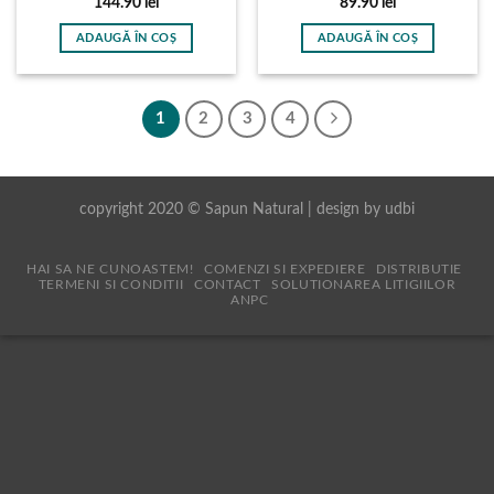
144.90
lei
89.90
lei
ADAUGĂ ÎN COȘ
ADAUGĂ ÎN COȘ
1
2
3
4
copyright 2020 © Sapun Natural | design by
udbi
HAI SA NE CUNOASTEM!
COMENZI SI EXPEDIERE
DISTRIBUTIE
TERMENI SI CONDITII
CONTACT
SOLUTIONAREA LITIGIILOR
ANPC