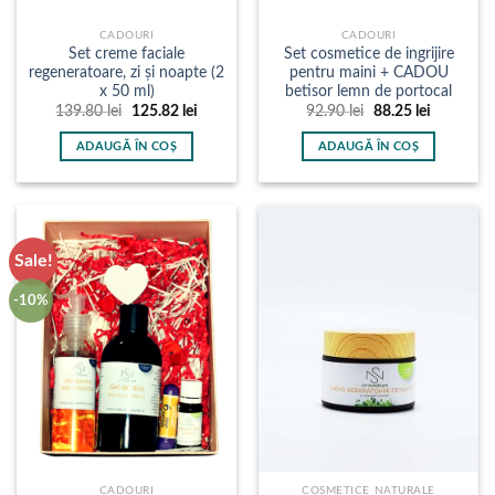
CADOURI
CADOURI
Set creme faciale
Set cosmetice de ingrijire
regeneratoare, zi și noapte (2
pentru maini + CADOU
x 50 ml)
betisor lemn de portocal
Prețul
Prețul
Prețul
Prețul
139.80
lei
125.82
lei
92.90
lei
88.25
lei
inițial
curent
inițial
curent
a
este:
a
este:
ADAUGĂ ÎN COȘ
ADAUGĂ ÎN COȘ
fost:
125.82 lei.
fost:
88.25 lei.
139.80 lei.
92.90 lei.
Sale!
-10%
CADOURI
COSMETICE NATURALE