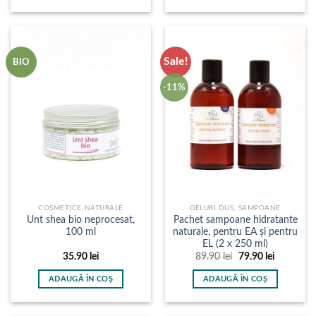
12.90 lei.
44.90 lei.
Acest
produs
are
mai
Sale!
BIO
multe
variații.
-11%
Opțiunile
pot
fi
alese
în
pagina
produsului.
COSMETICE NATURALE
GELURI DUS, SAMPOANE
Unt shea bio neprocesat,
Pachet sampoane hidratante
100 ml
naturale, pentru EA și pentru
EL (2 x 250 ml)
Prețul
Prețul
35.90
lei
89.90
lei
79.90
lei
inițial
curent
a
este:
ADAUGĂ ÎN COȘ
ADAUGĂ ÎN COȘ
fost:
79.90 lei.
89.90 lei.