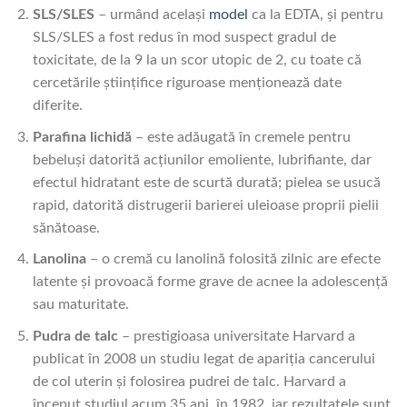
SLS/SLES
– urmând același
model
ca la EDTA, și pentru
SLS/SLES a fost redus în mod suspect gradul de
toxicitate, de la 9 la un scor utopic de 2, cu toate că
cercetările științifice riguroase menționează date
diferite.
Parafina lichidă
– este adăugată în cremele pentru
bebeluși datorită acțiunilor emoliente, lubrifiante, dar
efectul hidratant este de scurtă durată; pielea se usucă
rapid, datorită distrugerii barierei uleioase proprii pielii
sănătoase.
Lanolina
– o cremă cu lanolină folosită zilnic are efecte
latente și provoacă forme grave de acnee la adolescență
sau maturitate.
Pudra de talc
– prestigioasa universitate Harvard a
publicat în 2008 un studiu legat de apariția cancerului
de col uterin și folosirea pudrei de talc. Harvard a
început studiul acum 35 ani, în 1982, iar rezultatele sunt