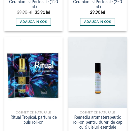
Geranium si Portocale (120
Geranium si Portocale (250
ml.)
ml.)
Prețul
Prețul
39.90
lei
35.91
lei
29.90
lei
inițial
curent
a
este:
ADAUGĂ ÎN COȘ
ADAUGĂ ÎN COȘ
fost:
35.91 lei.
39.90 lei.
COSMETICE NATURALE
COSMETICE NATURALE
Ritual Tropical, parfum de
Remediu aromaterapeutic
puls roll-on
roll-on pentru dureri de cap
cu 6 uleiuri esentiale