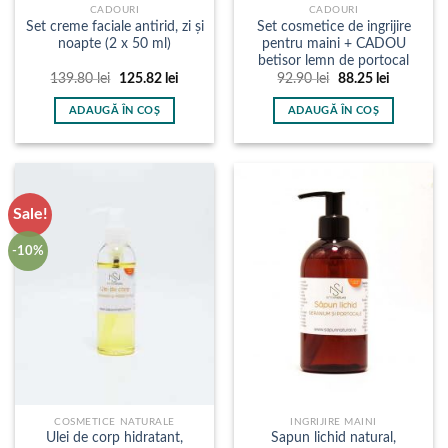
CADOURI
CADOURI
Set creme faciale antirid, zi și
Set cosmetice de ingrijire
noapte (2 x 50 ml)
pentru maini + CADOU
betisor lemn de portocal
Prețul
Prețul
Prețul
Prețul
139.80
lei
125.82
lei
92.90
lei
88.25
lei
inițial
curent
inițial
curent
a
este:
a
este:
ADAUGĂ ÎN COȘ
ADAUGĂ ÎN COȘ
fost:
125.82 lei.
fost:
88.25 lei.
139.80 lei.
92.90 lei.
Sale!
-10%
COSMETICE NATURALE
INGRIJIRE MAINI
Ulei de corp hidratant,
Sapun lichid natural,