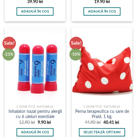
39.90
lei
19.90
lei
ADAUGĂ ÎN COȘ
ADAUGĂ ÎN COȘ
Sale!
Sale!
-23%
-10%
COSMETICE NATURALE
COSMETICE NATURALE
Inhalator nazal pentru alergii
Perna terapeutica cu sare de
cu 6 uleiuri esentiale
Praid, 1 kg.
Prețul
Prețul
Prețul
Prețul
12.90
lei
9.90
lei
44.90
lei
40.41
lei
inițial
curent
inițial
curent
a
este:
a
este:
ADAUGĂ ÎN COȘ
SELECTEAZĂ OPȚIUNI
fost:
9.90 lei.
fost:
40.41 lei.