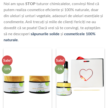
Noi am spus
STOP
tuturor chimicalelor, convinși fiind că
putem realiza cosmetice eficiente și 100% naturale, doar
din uleiuri și unturi vegetale, adaosuri de uleiuri esențiale și
condimente. Anii trecuți și miile de clienți fericiți ne-au
dovedit că se poate! Dacă vrei să te convingi, te așteptăm
să ne descoperi
săpunurile solide
și
cosmeticele 100%
naturale
.
Sale!
Sale!
-10%
-5%