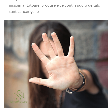
înspăimântătoare: produsele ce conțin pudră de talc
sunt cancerigene.