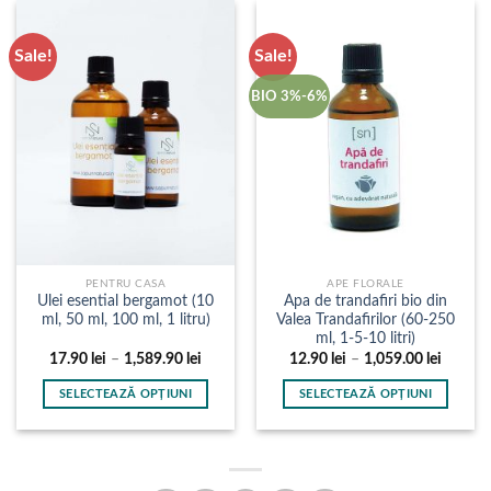
Sale!
Sale!
BIO 3%-6%
PENTRU CASA
APE FLORALE
Ulei esential bergamot (10
Apa de trandafiri bio din
ml, 50 ml, 100 ml, 1 litru)
Valea Trandafirilor (60-250
ml, 1-5-10 litri)
Interval
Interval
17.90
lei
–
1,589.90
lei
12.90
lei
–
1,059.00
lei
de
de
prețuri:
prețuri:
SELECTEAZĂ OPȚIUNI
SELECTEAZĂ OPȚIUNI
17.90 lei
12.90 l
până
până
Acest
Acest
la
la
produs
produs
1,589.90 lei
1,059.0
are
are
mai
mai