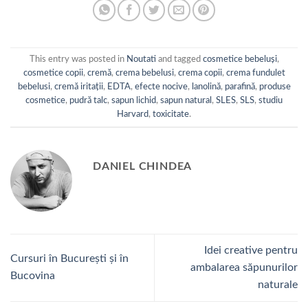
multe
multe
variații.
variații.
Opțiunile
Opțiunile
pot
pot
This entry was posted in
Noutati
and tagged
cosmetice bebeluși
,
fi
fi
cosmetice copii
,
cremă
,
crema bebelusi
,
crema copii
,
crema fundulet
alese
alese
bebelusi
,
cremă iritații
,
EDTA
,
efecte nocive
,
lanolină
,
parafină
,
produse
în
în
cosmetice
,
pudră talc
,
sapun lichid
,
sapun natural
,
SLES
,
SLS
,
studiu
pagina
pagina
Harvard
,
toxicitate
.
produsului.
produsului.
DANIEL CHINDEA
Idei creative pentru
Cursuri în București și în
ambalarea săpunurilor
Bucovina
naturale